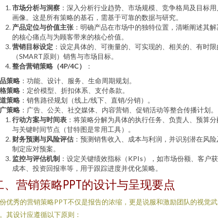
市场分析与洞察
：深入分析行业趋势、市场规模、竞争格局及目标用
画像。这是所有策略的基石，需基于可靠的数据与研究。
产品定位与价值主张
：明确产品在市场中的独特位置，清晰阐述其解
的核心痛点与为顾客带来的核心价值。
营销目标设定
：设定具体的、可衡量的、可实现的、相关的、有时限
（SMART原则）销售与市场目标。
整合营销策略（4P/4C）
：
品策略
：功能、设计、服务、生命周期规划。
格策略
：定价模型、折扣体系、支付条款。
道策略
：销售路径规划（线上/线下、直销/分销）。
广策略
：广告、公关、社交媒体、内容营销、促销活动等整合传播计划。
行动方案与时间表
：将策略分解为具体的执行任务、负责人、预算分
与关键时间节点（甘特图是常用工具）。
财务预测与风险评估
：预测销售收入、成本与利润，并识别潜在风险
制定应对预案。
监控与评估机制
：设定关键绩效指标（KPIs），如市场份额、客户
成本、投资回报率等，用于跟踪进度并优化策略。
二、营销策略PPT的设计与呈现要点
份优秀的营销策略PPT不仅是报告的浓缩，更是说服和激励团队的视觉武
。其设计应遵循以下原则：