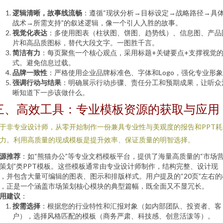
逻辑清晰，故事线流畅
：遵循“现状分析→目标设定→战略路径→具
战术→所需支持”的叙述逻辑，像一个引人入胜的故事。
视觉化表达
：多使用图表（柱状图、饼图、趋势线）、信息图、产品
片和高品质图标，替代大段文字。一图胜千言。
简洁有力
：每页聚焦一个核心观点，采用标题+关键要点+支撑视觉
式。避免信息过载。
品牌一致性
：严格使用企业品牌标准色、字体和Logo，强化专业形
强调行动与结果
：明确展示行动步骤、责任分工和预期成果，让听众
晰知道下一步该做什么。
三、高效工具：专业模板资源的获取与应用
于非专业设计师，从零开始制作一份兼具专业性与美观度的报告和PPT耗
力。利用高质量的现成模板是提升效率、保证质量的明智选择。
源推荐
：如“熊猫办公”等专业文档模板平台，提供了海量高质量的“市场
策划”类PPT模板。这些模板通常由专业设计师制作，结构完整、设计现
，并包含大量可编辑的图表、图示和排版样式。用户提及的“20页”左右的
，正是一个涵盖市场策划核心模块的典型篇幅，既全面又不显冗长。
用建议
：
按需选择
：根据您的行业特性和汇报对象（如内部团队、投资者、客
户），选择风格匹配的模板（商务严肃、科技感、创意活泼等）。